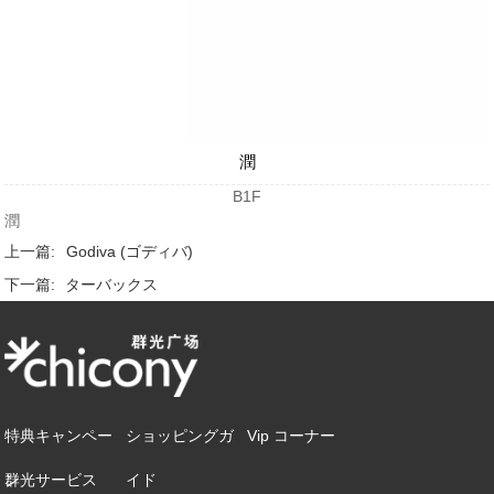
潤
B1F
潤
上一篇:
Godiva (ゴディバ)
下一篇:
ターバックス
特典キャンペー
ショッピングガ
Vip コーナー
ン
群光サービス
イド