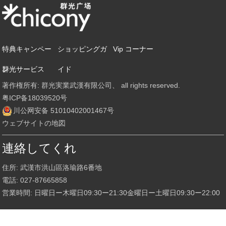
特典キャンペー
ショッピングガ
Vip コーナー
ン
群光サービス
イド
著作権所有: 群光実業武漢有限公司、 all rights reserved.
粤ICP备18039520号
川公网安备 51010402001467号
ウェブサイトの地図
連絡してくれ
住所: 武漢市洪山區洛瑜路6番地
電話: 027-87665858
営業時間: 日曜日ー木曜日09:30ー21:30金曜日ー土曜日09:30ー22:00