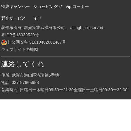
特典キャンペー
ショッピングガ
Vip コーナー
ン
群光サービス
イド
著作権所有: 群光実業武漢有限公司、 all rights reserved.
粤ICP备18039520号
川公网安备 51010402001467号
ウェブサイトの地図
連絡してくれ
住所: 武漢市洪山區洛瑜路6番地
電話: 027-87665858
営業時間: 日曜日ー木曜日09:30ー21:30金曜日ー土曜日09:30ー22:00