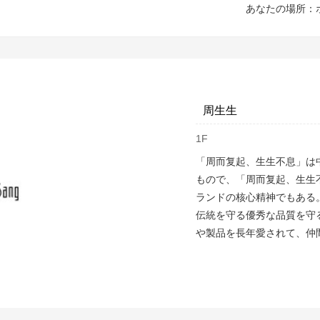
あなたの場所：
周生生
1F
「周而复起、生生不息」は
もので、「周而复起、生生
ランドの核心精神でもある
伝統を守る優秀な品質を守
や製品を長年愛されて、仲