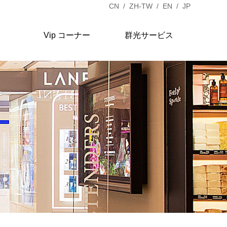
CN
/
ZH-TW
/
EN
/
JP
イド
Vip コーナー
群光サービス