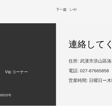
下一篇:
いや
連絡して
住所: 武漢市洪山區
電話: 027-87665858
Vip コーナー
営業時間: 日曜日ー木曜日
39520号